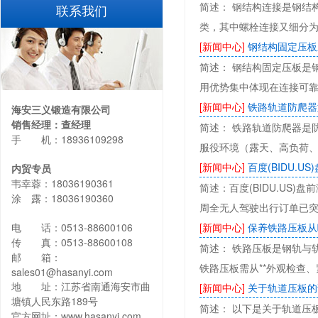
简述： 钢结构连接是钢结
联系我们
类，其中螺栓连接又细分为
[新闻中心]
钢结构固定压板
简述： 钢结构固定压板是
用优势集中体现在连接可靠
[新闻中心]
铁路轨道防爬器
海安三义锻造有限公司
销售经理：查经理
简述： 铁路轨道防爬器是
手 机：18936109298
服役环境（露天、高负荷
[新闻中心]
百度(BIDU.US
内贸专员
韦幸蓉：18036190361
简述：百度(BIDU.US)
涂 露：18036190360
周全无人驾驶出行订单已突
电 话：0513-88600106
[新闻中心]
保养铁路压板从
传 真：0513-88600108
简述： 铁路压板是钢轨与
邮 箱：
铁路压板需从**外观检查
sales01@hasanyi.com
地 址：江苏省南通海安市曲
[新闻中心]
关于轨道压板的
塘镇人民东路189号
简述： 以下是关于轨道压
官方网址：
www.hasanyi.com